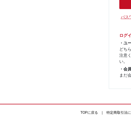
パス
ログ
・ユ
どちら
注意
い。
・会
まだ
TOPに戻る
|
特定商取引法に