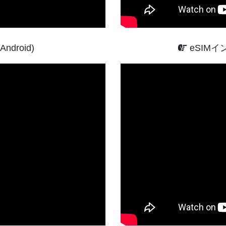
droid)
eSIMイ