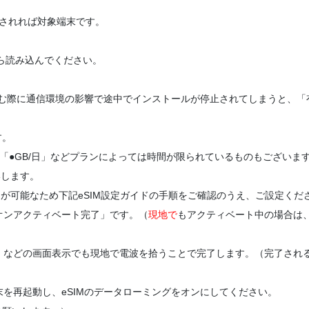
示されれば対象端末です。
ら読み込んでください。
む際に通信環境の影響で途中でインストールが停止されてしまうと、「
す。
」「●GB/日」などプランによっては時間が限られているものもございま
いします。
定が可能なため下記eSIM設定ガイドの手順をご確認のうえ、ご設定くだ
「オンアクティベート完了」です。（
現地で
もアクティベート中の場合は、
ん」などの画面表示でも現地で電波を拾うことで完了します。（完了され
末を再起動し、eSIMのデータローミングをオンにしてください。