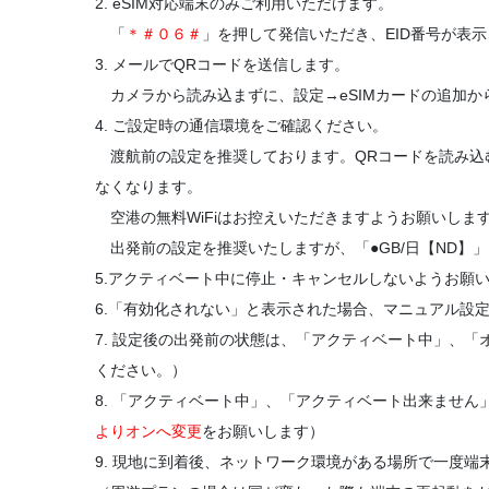
2. eSIM対応端末のみご利用いただけます。
「
＊＃０６＃
」を押して発信いただき、EID番号が表
3. メールでQRコードを送信します。
カメラから読み込まずに、設定→eSIMカードの追加か
4. ご設定時の通信環境をご確認ください。
渡航前の設定を推奨しております。QRコードを読み込
なくなります。
空港の無料WiFiはお控えいただきますようお願いしま
出発前の設定を推奨いたしますが、「●GB/日【ND】
5.アクティベート中に停止・キャンセルしないようお願
6.「有効化されない」と表示された場合、マニュアル設
7. 設定後の出発前の状態は、「アクティベート中」、
ください。）
8. 「アクティベート中」、「アクティベート出来ませ
よりオンへ変更
をお願いします）
9. 現地に到着後、ネットワーク環境がある場所で一度端