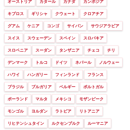
オーストリア
カタール
カナダ
カンボジア
キプロス
ギリシャ
クウェート
クロアチア
グアム
ケニア
コンゴ
サイパン
サウジアラビア
スイス
スウェーデン
スペイン
スロバキア
スロベニア
スーダン
タンザニア
チェコ
チリ
デンマーク
トルコ
ドイツ
ネパール
ノルウェー
ハワイ
ハンガリー
フィンランド
フランス
ブラジル
ブルガリア
ベルギー
ポルトガル
ポーランド
マルタ
メキシコ
モザンビーク
モンゴル
ヨルダン
ラトビア
リトアニア
リヒテンシュタイン
ルクセンブルク
ルーマニア