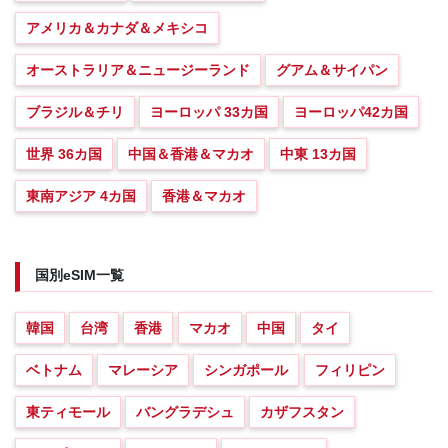
アメリカ＆カナダ＆メキシコ
オーストラリア＆ニュージーランド
グアム＆サイパン
ブラジル＆チリ
ヨーロッパ 33カ国
ヨーロッパ42カ国
世界 36カ国
中国＆香港＆マカオ
中東 13カ国
東南アジア 4カ国
香港＆マカオ
国別eSIM一覧
韓国
台湾
香港
マカオ
中国
タイ
ベトナム
マレーシア
シンガポール
フィリピン
東ティモール
バングラデシュ
カザフスタン