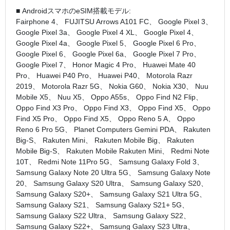
■ AndroidスマホのeSIM搭載モデル:
Fairphone 4、 FUJITSU Arrows A101 FC、 Google Pixel 3、
Google Pixel 3a、 Google Pixel 4 XL、 Google Pixel 4、
Google Pixel 4a、 Google Pixel 5、 Google Pixel 6 Pro、
Google Pixel 6、 Google Pixel 6a、 Google Pixel 7 Pro、
Google Pixel 7、 Honor Magic 4 Pro、 Huawei Mate 40
Pro、 Huawei P40 Pro、 Huawei P40、 Motorola Razr
2019、 Motorola Razr 5G、 Nokia G60、 Nokia X30、 Nuu
Mobile X5、 Nuu X5、 Oppo A55s、 Oppo Find N2 Flip、
Oppo Find X3 Pro、 Oppo Find X3、 Oppo Find X5、 Oppo
Find X5 Pro、 Oppo Find X5、 Oppo Reno 5 A、 Oppo
Reno 6 Pro 5G、 Planet Computers Gemini PDA、 Rakuten
Big‑S、 Rakuten Mini、 Rakuten Mobile Big、 Rakuten
Mobile Big-S、 Rakuten Mobile Rakuten Mini、 Redmi Note
10T、 Redmi Note 11Pro 5G、 Samsung Galaxy Fold 3、
Samsung Galaxy Note 20 Ultra 5G、 Samsung Galaxy Note
20、 Samsung Galaxy S20 Ultra、 Samsung Galaxy S20、
Samsung Galaxy S20+、 Samsung Galaxy S21 Ultra 5G、
Samsung Galaxy S21、 Samsung Galaxy S21+ 5G、
Samsung Galaxy S22 Ultra、 Samsung Galaxy S22、
Samsung Galaxy S22+、 Samsung Galaxy S23 Ultra、