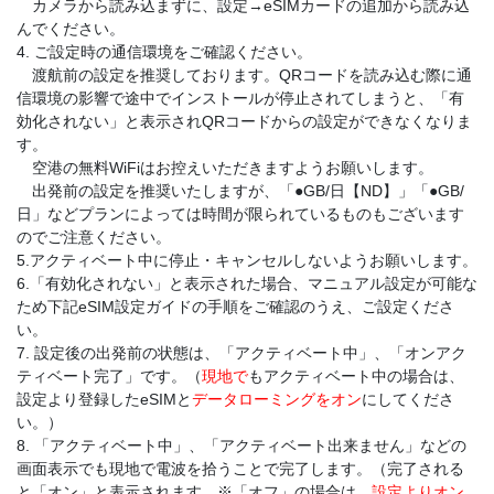
カメラから読み込まずに、設定→eSIMカードの追加から読み込
んでください。
4. ご設定時の通信環境をご確認ください。
渡航前の設定を推奨しております。QRコードを読み込む際に通
信環境の影響で途中でインストールが停止されてしまうと、「有
効化されない」と表示されQRコードからの設定ができなくなりま
す。
空港の無料WiFiはお控えいただきますようお願いします。
出発前の設定を推奨いたしますが、「●GB/日【ND】」「●GB/
日」などプランによっては時間が限られているものもございます
のでご注意ください。
5.アクティベート中に停止・キャンセルしないようお願いします。
6.「有効化されない」と表示された場合、マニュアル設定が可能な
ため下記eSIM設定ガイドの手順をご確認のうえ、ご設定くださ
い。
7. 設定後の出発前の状態は、「アクティベート中」、「オンアク
ティベート完了」です。（
現地で
もアクティベート中の場合は、
設定より登録したeSIMと
データローミングをオン
にしてくださ
い。）
8. 「アクティベート中」、「アクティベート出来ません」などの
画面表示でも現地で電波を拾うことで完了します。（完了される
と「オン」と表示されます。※「オフ」の場合は、
設定よりオン