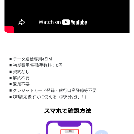
■ データ通信専用eSIM
■ 初期費用/事務手数料：0円
■ 契約なし
■ 解約不要
■ 返却不要
■ クレジットカード登録・銀行口座登録等不要
■ QR設定後すぐに使える（約5分だけ！）