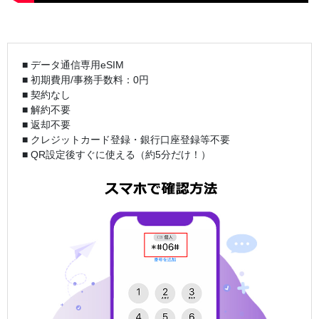
■ データ通信専用eSIM
■ 初期費用/事務手数料：0円
■ 契約なし
■ 解約不要
■ 返却不要
■ クレジットカード登録・銀行口座登録等不要
■ QR設定後すぐに使える（約5分だけ！）