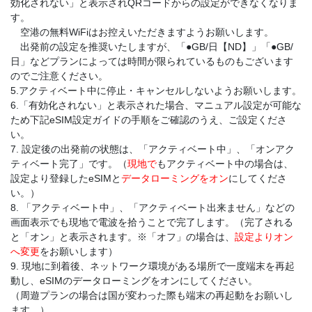
効化されない」と表示されQRコードからの設定ができなくなりま
す。
空港の無料WiFiはお控えいただきますようお願いします。
出発前の設定を推奨いたしますが、「●GB/日【ND】」「●GB/
日」などプランによっては時間が限られているものもございます
のでご注意ください。
5.アクティベート中に停止・キャンセルしないようお願いします。
6.「有効化されない」と表示された場合、マニュアル設定が可能な
ため下記eSIM設定ガイドの手順をご確認のうえ、ご設定くださ
い。
7. 設定後の出発前の状態は、「アクティベート中」、「オンアク
ティベート完了」です。（
現地で
もアクティベート中の場合は、
設定より登録したeSIMと
データローミングをオン
にしてくださ
い。）
8. 「アクティベート中」、「アクティベート出来ません」などの
画面表示でも現地で電波を拾うことで完了します。（完了される
と「オン」と表示されます。※「オフ」の場合は、
設定よりオン
へ変更
をお願いします）
9. 現地に到着後、ネットワーク環境がある場所で一度端末を再起
動し、eSIMのデータローミングをオンにしてください。
（周遊プランの場合は国が変わった際も端末の再起動をお願いし
ます。）