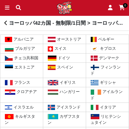
0
ヨーロッパ42カ国 - 無制限/1日間 > ヨーロッパ42カ国
アルバニア
オーストリア
ベルギー
ブルガリア
スイス
キプロス
チェコ共和国
ドイツ
デンマーク
エストニア
スペイン
フィンラン
ド
フランス
イギリス
ギリシャ
クロアチア
ハンガリー
アイルラン
ド
イスラエル
アイスランド
イタリア
キルギスタ
カザフスタ
リヒテンシ
ン
ン
ュタイン