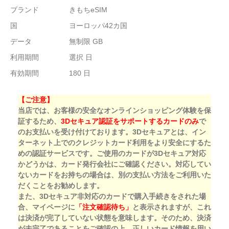
ブランド
きもちeSIM
国
ヨーロッパ42カ国
データ
無制限 GB
利用期間
選択 日
有効期間
180 日
【ご注意】
当店では、お客様の安全なオンラインショッピング体験を保
証するため、
3Dセキュア認証をサポートするカードのみ
で
のお支払いを受け付けております。3Dセキュアとは、イン
ターネット上でのクレジットカード利用をより安全にするた
めの認証サービスです。ご使用のカードが3Dセキュア対応
かどうかは、カード発行会社にご確認ください。対応してい
ないカードをお持ちの場合は、別の支払い方法をご利用いた
だくことをお勧めします。
また、3Dセキュア非対応のカードで購入手続きをされた場
合、マイページに
「注文確認待ち」
と表示されますが、これ
は決済が完了していない状態を意味します。そのため、決済
が未完了であることをご確認の上、正しいカード情報を用い