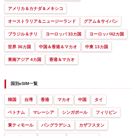
アメリカ＆カナダ＆メキシコ
オーストラリア＆ニュージーランド
グアム＆サイパン
ブラジル＆チリ
ヨーロッパ 33カ国
ヨーロッパ42カ国
世界 36カ国
中国＆香港＆マカオ
中東 13カ国
東南アジア 4カ国
香港＆マカオ
国別eSIM一覧
韓国
台湾
香港
マカオ
中国
タイ
ベトナム
マレーシア
シンガポール
フィリピン
東ティモール
バングラデシュ
カザフスタン