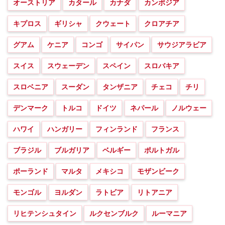
オーストリア
カタール
カナダ
カンボジア
キプロス
ギリシャ
クウェート
クロアチア
グアム
ケニア
コンゴ
サイパン
サウジアラビア
スイス
スウェーデン
スペイン
スロバキア
スロベニア
スーダン
タンザニア
チェコ
チリ
デンマーク
トルコ
ドイツ
ネパール
ノルウェー
ハワイ
ハンガリー
フィンランド
フランス
ブラジル
ブルガリア
ベルギー
ポルトガル
ポーランド
マルタ
メキシコ
モザンビーク
モンゴル
ヨルダン
ラトビア
リトアニア
リヒテンシュタイン
ルクセンブルク
ルーマニア